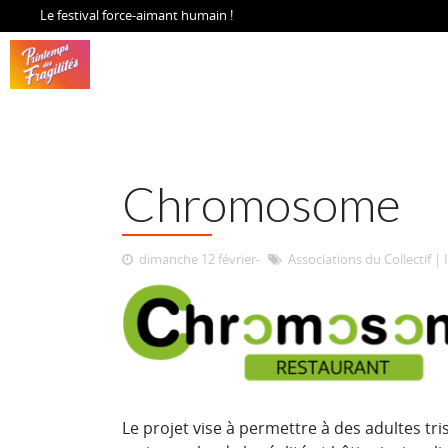
Le festival force-aimant humain !
Chromosome
dimanche 12 février
Associations du Collectif
|
Le projet vise à permettre à des adultes t