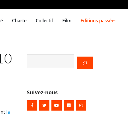
té
Charte
Collectif
Film
Editions passées
 10
Rechercher
Suivez-nous
ant
la