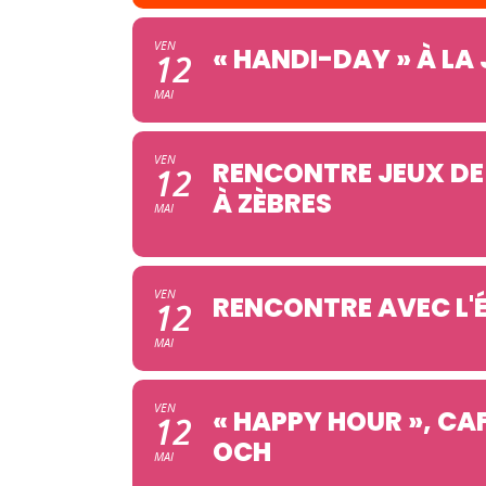
VEN
« HANDI-DAY » À LA 
12
MAI
VEN
RENCONTRE JEUX DE 
12
À ZÈBRES
MAI
VEN
RENCONTRE AVEC L'
12
MAI
VEN
« HAPPY HOUR », C
12
OCH
MAI