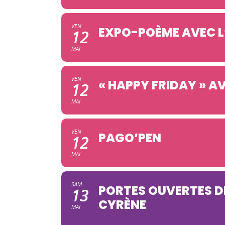
VEN
EXPO-POÈME AVEC 
12
MAI
VEN
« HAPPY FRIDAY » A
12
MAI
VEN
PAGO’PEN
12
MAI
SAM
PORTES OUVERTES D
13
CYRÈNE
MAI