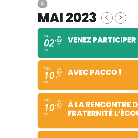
MAI 2023
MAR
VEN
VENEZ PARTICIPER
02
09
JUN
MAI
MER
VEN
AVEC PACCO !
10
09
JUN
MAI
MER
VEN
À LA RENCONTRE D
10
09
JUN
FRATERNITÉ L’ÉCO
MAI