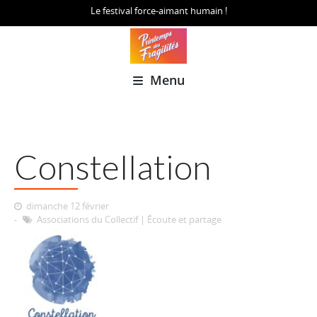
Le festival force-aimant humain !
Menu
Constellation
dimanche 12 février
Associations du Collectif
|
Écoute et partage