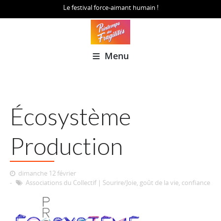
Le festival force-aimant humain !
Menu
Écosystème
Production
dimanche 12 février
Associations du Collectif
|
Sourire/Joie, goût de la vie, confiance