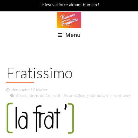
Le festival force-aimant humain !
Menu
Fratissimo
dimanche 12 février
Associations du Collectif
|
Sourire/Joie, goût de la vie, confiance