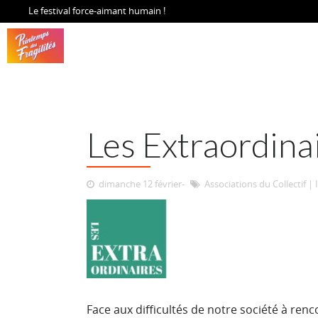
Le festival force-aimant humain !
Les Extraordinai
dimanche 12 février
Associations du Collectif
|
Face aux difficultés de notre société à re