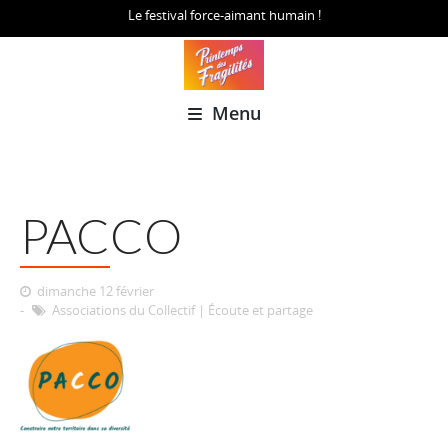
Le festival force-aimant humain !
Menu
PACCO
dimanche 12 février
Associations du Collectif
|
Écoute et partage