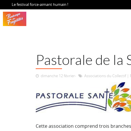
Le festival force-aimant humain !
Pastorale de la 
dimanche 12 février
Associations du Collectif
|
Cette association comprend trois branches :