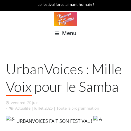
Le festival force-aimant humain !
Menu
UrbanVoices : Mille
Voix pour le Samba
vendredi 20 juin
Actualité
|
Juillet 2025
|
Toute la programmation
URBANVOICES FAIT SON FESTIVAL !