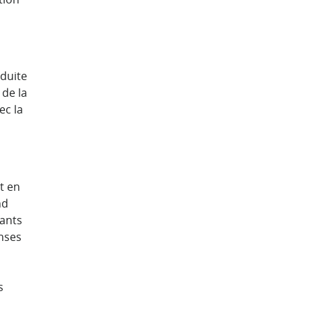
aduite
 de la
ec la
t en
nd
fants
anses
s