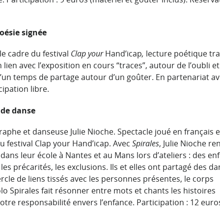
oésie signée
e cadre du festival
Clap your
Hand’icap
,
lecture poétique tr
ien avec l’exposition en cours “traces”, autour de l’oubli et
un temps de partage autour d’un goûter. En partenariat av
ipation libre.
 de danse
graphe et danseuse Julie Nioche. Spectacle joué en français e
u festival Clap your Hand’icap. Avec
Spirales
, Julie Nioche re
ans leur école à Nantes et au Mans lors d’ateliers : des en
les précarités, les exclusions. Ils et elles ont partagé des d
ercle de liens tissés avec les personnes présentes, le corps
lo Spirales fait résonner entre mots et chants les histoires
otre responsabilité envers l’enfance. Participation : 12 euro