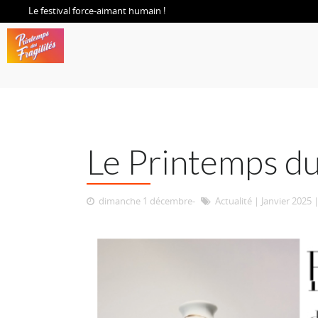
Le festival force-aimant humain !
Le Printemps du
dimanche 1 décembre
Actualité
|
Janvier 2025