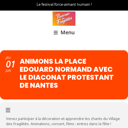
Le festival force-aimant humain !
Menu
JEU
ANIMONS LA PLACE
01
EDOUARD NORMAND AVEC
JUN
LE DIACONAT PROTESTANT
DE NANTES
Venez participer à la décoration et apprendre les chants du Village
des Fragilités. Animations, concert, films : entrez dans la fête !