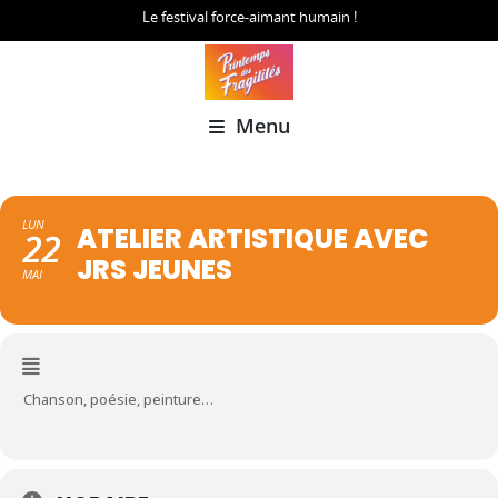
Le festival force-aimant humain !
Menu
LUN
ATELIER ARTISTIQUE AVEC
22
JRS JEUNES
MAI
Chanson, poésie, peinture…