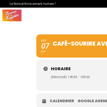
Le festival force-aimant humain !
MER
CAFÉ-SOURIRE AVE
07
JUN
HORAIRE
(Mercredi) 14h30 - 16h30
CALENDRIER
GOOGLE AGEN