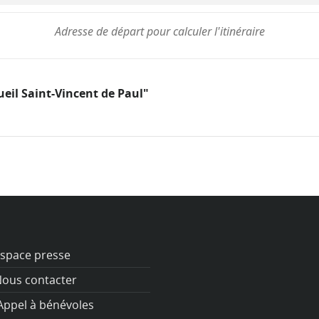
ueil Saint-Vincent de Paul"
space presse
ous contacter
ppel à bénévoles