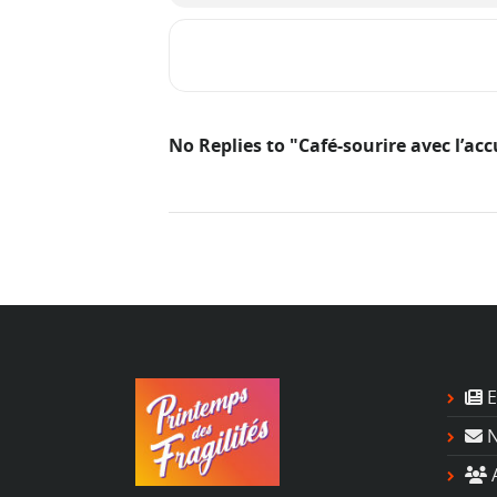
No Replies to "Café-sourire avec l’acc
E
N
A