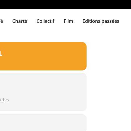
té
Charte
Collectif
Film
Editions passées
L
antes