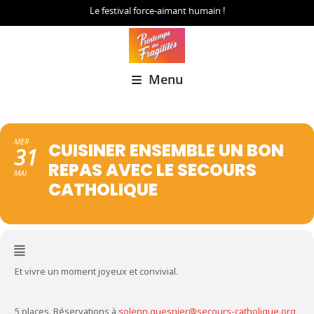
Le festival force-aimant humain !
Menu
MER
CUISINER ENSEMBLE UN BON
31
REPAS AVEC LE SECOURS
MAI
CATHOLIQUE
Et vivre un moment joyeux et convivial.
5 places. Réservations à
solenn.guesnier@secours-catholique.org