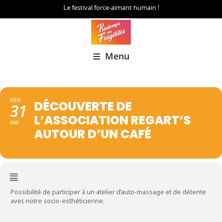
Le festival force-aimant humain !
Menu
MER
DÉCOUVERTE DE
31
L’ASSOCIATION REGART’S
MAI
AUTOUR D’UN CAFÉ
Possibilité de participer à un atelier d’auto-massage et de détente
avec notre socio-esthéticienne.