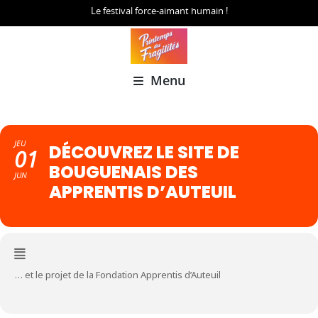
Le festival force-aimant humain !
Menu
JEU
DÉCOUVREZ LE SITE DE
01
BOUGUENAIS DES
JUN
APPRENTIS D’AUTEUIL
… et le projet de la Fondation Apprentis d’Auteuil