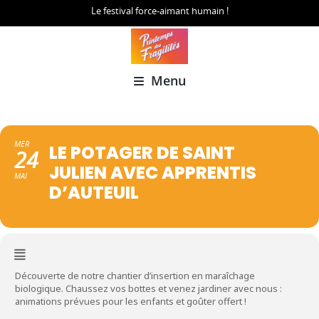
Le festival force-aimant humain !
Menu
MER
LE POTAGER DE SAINT
24
JULIEN AVEC APPRENTIS
MAI
D’AUTEUIL
Découverte de notre chantier d’insertion en maraîchage
biologique. Chaussez vos bottes et venez jardiner avec nous :
animations prévues pour les enfants et goûter offert !