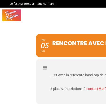
Le festival force-aimant humain !
LUN
RENCONTRE AVEC L
05
JUN
… et avec la référente handicap de 
5 places. Inscriptions à
contact@stfel