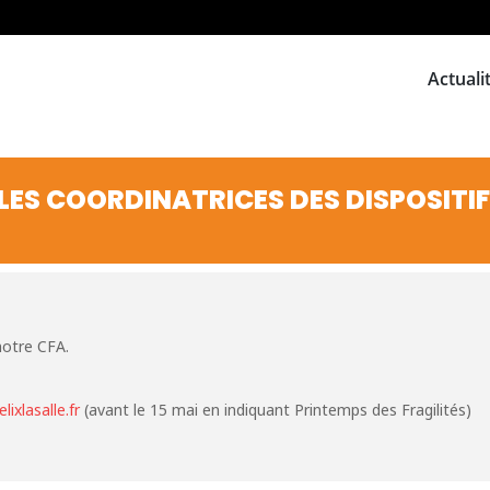
Actuali
ES COORDINATRICES DES DISPOSITIF
notre CFA.
ixlasalle.fr
(avant le 15 mai en indiquant Printemps des Fragilités)