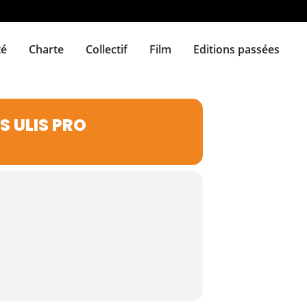
té
Charte
Collectif
Film
Editions passées
S ULIS PRO