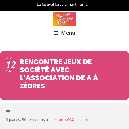
Le festival force-aimant humain !
Menu
VEN
RENCONTRE JEUX DE
12
SOCIÉTÉ AVEC
MAI
L’ASSOCIATION DE A À
ZÈBRES
5 places. Réservations à :
aazebres44@gmail.com