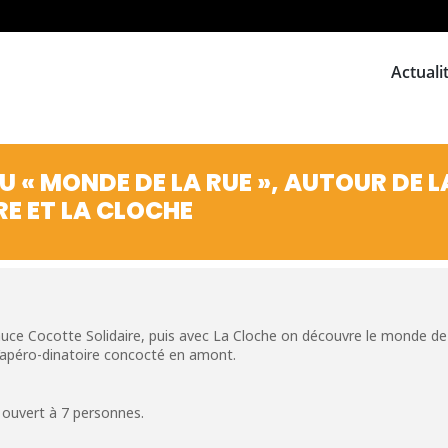
Actuali
U « MONDE DE LA RUE », AUTOUR DE L
E ET LA CLOCHE
auce Cocotte Solidaire, puis avec La Cloche on découvre le monde de l
’apéro-dinatoire concocté en amont.
: ouvert à 7 personnes.