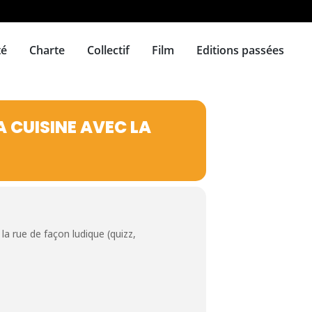
té
Charte
Collectif
Film
Editions passées
A CUISINE AVEC LA
a rue de façon ludique (quizz,