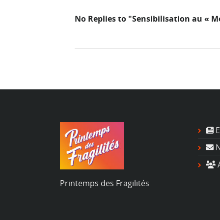
No Replies to "Sensibilisation au « M
E
N
A
Printemps des Fragilités